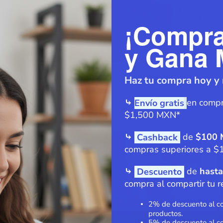
¡Compr
y Gana 
Triclosán/Alantoina medicamento de
T
Haz tu compra hoy y 
tipo antiséptico y regenerativo,
i
en compr
⤷
Envío gratis
​
indicado para el tratamiento de
10 de septiembre
3
min lectura
1
•
$1,500 MXN*
procesos inflamatorios
⤷
de
$100
Cashback
compras superiores a $
⤷
de
hasta
Descuento
compra al compartir tu r
2% de descuento al co
productos.
5% de descuento al c