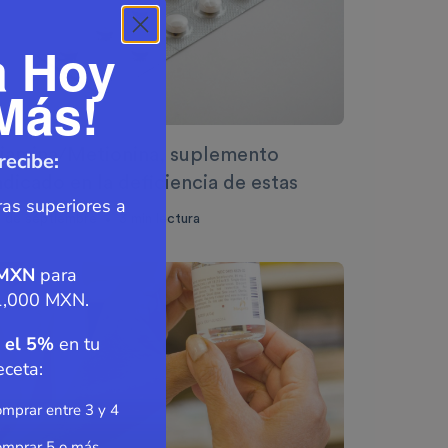
a Hoy
Más!
iamina/Metionina, suplemento
recibe:
ndicado en la deficiencia de estas
as superiores a
0 de septiembre
3
min lectura
•
 MXN
para
1,000 MXN.
 el 5%
en tu
eceta:
mprar entre 3 y 4
omprar 5 o más