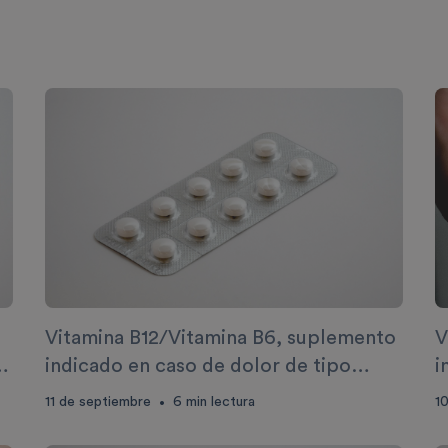
Vitamina B12/Vitamina B6, suplemento
V
indicado en caso de dolor de tipo
i
n
neurológico, por neuropatías
e
11 de septiembre
6
min lectura
1
•
m