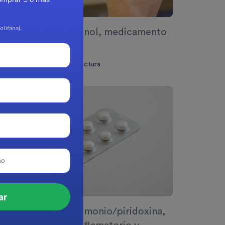
litana).
idocaína, polidocanol, medicamento
nestésico local
0 de septiembre
3
min lectura
•
ar
iclofenaco, dietilamonio/piridoxina,