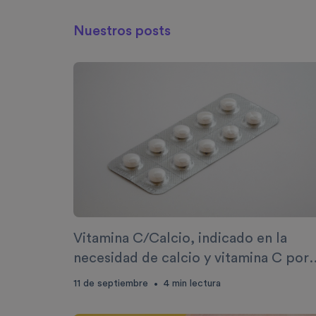
Nuestros posts
Vitamina C/Calcio, indicado en la
necesidad de calcio y vitamina C por
deficiencia en el embarazo y niños e
11 de septiembre
4
min lectura
•
fase de crecimiento