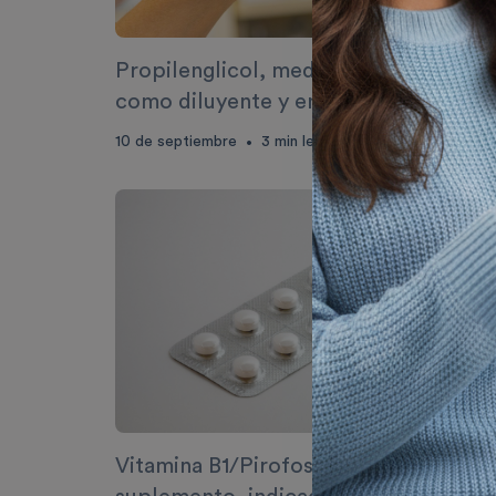
Propilenglicol, medicamento utilizad
como diluyente y emulsionante
10 de septiembre
3
min lectura
•
Vitamina B1/Pirofosfato férrico,