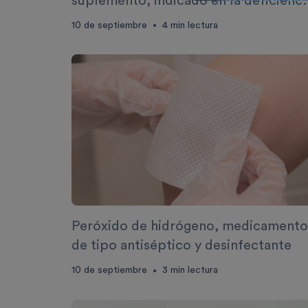
suplemento, indicado en la deficienci
de estos compuestos
10 de septiembre
4
min lectura
•
Peróxido de hidrógeno, medicamento
de tipo antiséptico y desinfectante
10 de septiembre
3
min lectura
•