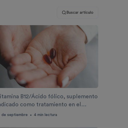
Buscar artículo
itamina B12/Ácido fólico, suplemento
ndicado como tratamiento en el
mbarazo, para la prevención de
0 de septiembre
4
min lectura
•
alformidades congénitas