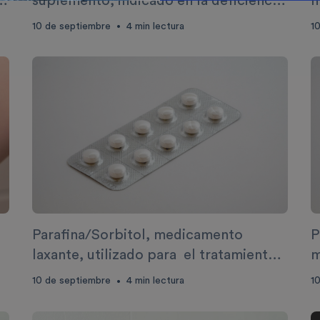
a
suplemento, indicado en la deficiencia
m
de estos compuestos
a
10 de septiembre
4
min lectura
1
•
Parafina/Sorbitol, medicamento
P
laxante, utilizado para el tratamiento
m
del estreñimiento ocasional
t
10 de septiembre
4
min lectura
1
•
r