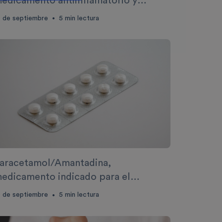
edicamento antiinflamatorio y
nalgésico
0 de septiembre
5
min lectura
•
aracetamol/Amantadina,
edicamento indicado para el
ratamiento de los síntomas del
0 de septiembre
5
min lectura
•
esfriado común